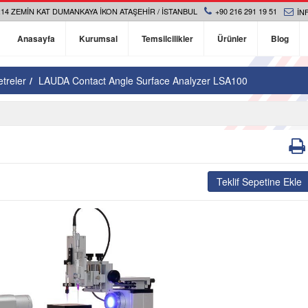
14 ZEMIN KAT DUMANKAYA İKON ATAŞEHIR / İSTANBUL
+90 216 291 19 51
IN
Anasayfa
Kurumsal
Temsilcilikler
Ürünler
Blog
treler
LAUDA Contact Angle Surface Analyzer LSA100