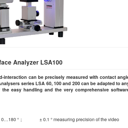
face Analyzer LSA100
id-interaction can be precisely measured with contact angl
nalysers series LSA 60, 100 and 200 can be adapted to an
ly the easy handling and the very comprehensive softwar
s： 0…180 °； ± 0.1 ° measuring precision of the video