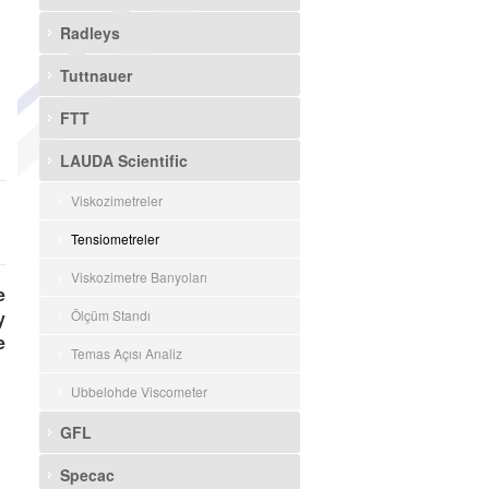
Radleys
Tuttnauer
FTT
LAUDA Scientific
Viskozimetreler
Tensiometreler
Viskozimetre Banyoları
e
y
Ölçüm Standı
e
Temas Açısı Analiz
Ubbelohde Viscometer
GFL
Specac