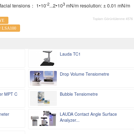
-2
3
rfacial tensions： 1•10
...2•10
mN/m resolution: ± 0.01 mN/m
Toplam Görüntülenme 4576
YE
r LSA100
Lauda TC1
Drop Volume Tensiometre
ter MPT C
Bubble Tensiometre
meter
LAUDA Contact Angle Surface
Analyzer...