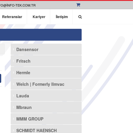
FO@INFO-TEK.COM.TR
Referanslar
Kariyer
İletişim
Dansensor
Fritsch
Hermle
Welch | Formerly Ilmvac
Lauda
Mbraun
MMM GROUP
SCHMIDT HAENSCH