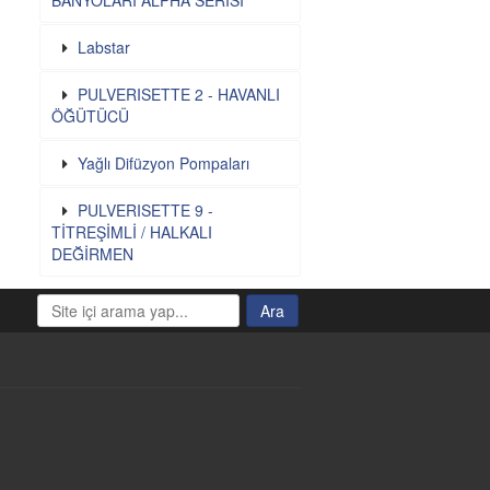
BANYOLARI ALPHA SERİSİ
Labstar
PULVERISETTE 2 - HAVANLI
ÖĞÜTÜCÜ
Yağlı Difüzyon Pompaları
PULVERISETTE 9 -
TİTREŞİMLİ / HALKALI
DEĞİRMEN