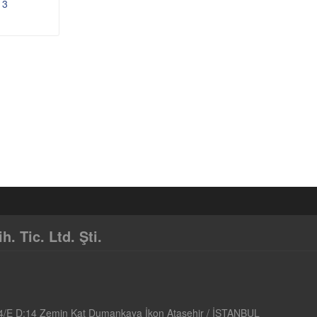
 3
 Tic. Ltd. Şti.
4/E D:14 Zemin Kat Dumankaya İkon Ataşehir / İSTANBUL