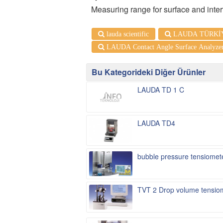
Measuring range for surface and inte
lauda scientific
LAUDA TÜRKİ
LAUDA Contact Angle Surface Analyze
Bu Kategorideki Diğer Ürünler
LAUDA TD 1 C
LAUDA TD4
bubble pressure tensiome
TVT 2 Drop volume tensio