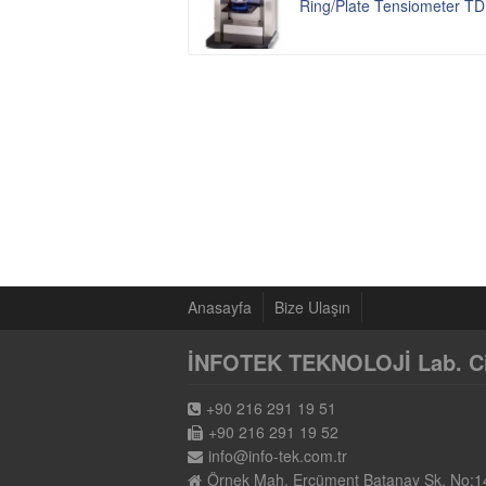
Ring/Plate Tensiometer TD
Anasayfa
Bize Ulaşın
İNFOTEK TEKNOLOJİ Lab. Cih.
+90 216 291 19 51
+90 216 291 19 52
info@info-tek.com.tr
Örnek Mah. Ercüment Batanay Sk. No:1