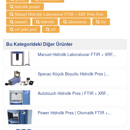
hidrolik presler
Manuel Hidrolik Laboratuvar FTIR + XRF Pelet Pres
manuel
hidrolik
laboratuvar
ftır
xrf pelet pres
xrf
Bu Kategorideki Diğer Ürünler
Manuel Hidrolik Laboratuvar FTIR + XRF...
Specac Küçük Boyutlu Hidrolik Pres |...
Autotouch Hidrolik Pres | FTIR + XRF...
Power Hidrolik Pres | Otomatik FTIR +...