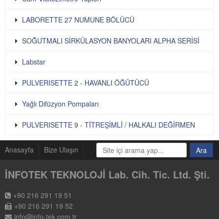
LABORETTE 27 NUMUNE BÖLÜCÜ
SOĞUTMALI SİRKÜLASYON BANYOLARI ALPHA SERİSİ
Labstar
PULVERISETTE 2 - HAVANLI ÖĞÜTÜCÜ
Yağlı Difüzyon Pompaları
PULVERISETTE 9 - TİTREŞİMLİ / HALKALI DEĞİRMEN
Anasayfa
Bize Ulaşın
İNFOTEK TEKNOLOJİ Lab. Cih. Tic. Ltd. Şti.
+90 216 291 19 51
+90 216 291 19 52
info@info-tek.com.tr