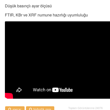
Düşük basınçlı ayar ölçüsü
FTIR, KBr ve XRF numune hazırlığı uyumluluğu
Toplam Görüntülenme 24076
specac
hidrolik pres