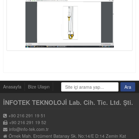
Anasayfa
Bize Ulaşın
İNFOTEK TEKNOLOJİ Lab. Cih. Tic. Ltd. Şti.
+90 216 291 19 51
+90 216 291 19 52
info@info-tek.com.tr
Örnek Mah. Ercüment Batanay Sk. No:14/E D:14 Zemin Kat