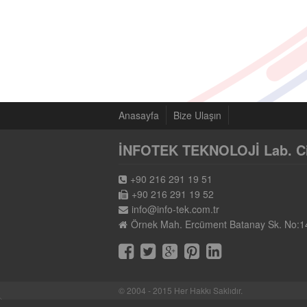
Anasayfa
Bize Ulaşın
İNFOTEK TEKNOLOJİ Lab. Cih.
+90 216 291 19 51
+90 216 291 19 52
info@info-tek.com.tr
Örnek Mah. Ercüment Batanay Sk. No:1
© 2004 - 2015 Her Hakkı Saklıdır.