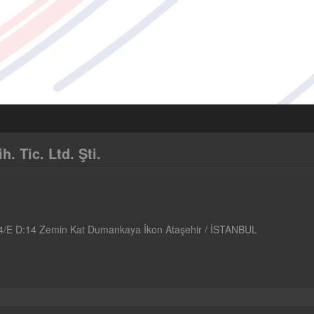
 Tic. Ltd. Şti.
4/E D:14 Zemin Kat Dumankaya İkon Ataşehir / İSTANBUL