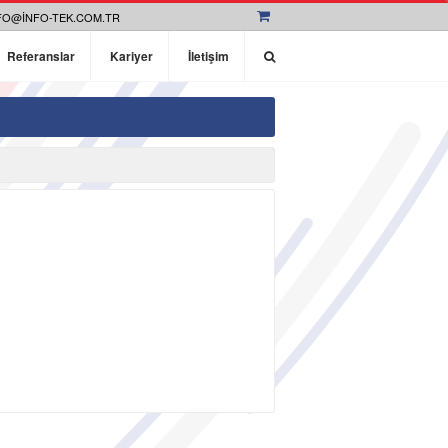
FO@INFO-TEK.COM.TR
Referanslar
Kariyer
İletişim