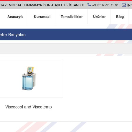
14 ZEMIN KAT DUMANKAYA İKON ATAŞEHIR / İSTANBUL
+90 216 291 19 51
IN
Anasayfa
Kurumsal
Temsilcilikler
Ürünler
Blog
etre Banyoları
Viscocool and Viscotemp