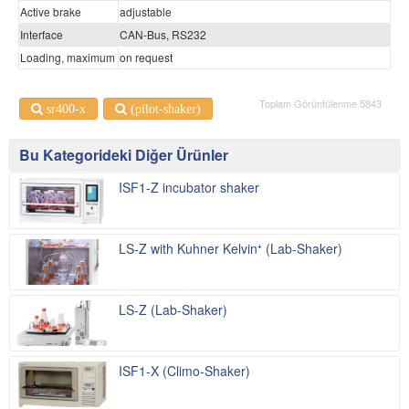
Active brake
adjustable
Interface
CAN-Bus, RS232
Loading, maximum
on request
Toplam Görüntülenme 5843
sr400-x
(pilot-shaker)
Bu Kategorideki Diğer Ürünler
ISF1-Z incubator shaker
LS-Z with Kuhner Kelvin⁺ (Lab-Shaker)
LS-Z (Lab-Shaker)
ISF1-X (Climo-Shaker)