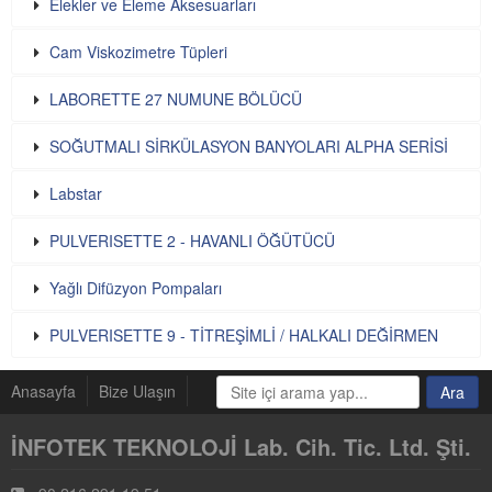
Elekler ve Eleme Aksesuarları
Cam Viskozimetre Tüpleri
LABORETTE 27 NUMUNE BÖLÜCÜ
SOĞUTMALI SİRKÜLASYON BANYOLARI ALPHA SERİSİ
Labstar
PULVERISETTE 2 - HAVANLI ÖĞÜTÜCÜ
Yağlı Difüzyon Pompaları
PULVERISETTE 9 - TİTREŞİMLİ / HALKALI DEĞİRMEN
Anasayfa
Bize Ulaşın
İNFOTEK TEKNOLOJİ Lab. Cih. Tic. Ltd. Şti.