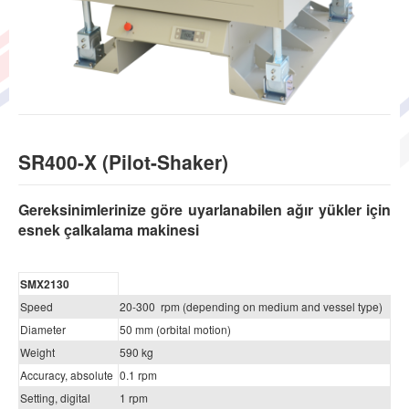
SR400-X (Pilot-Shaker)
Gereksinimlerinize göre uyarlanabilen ağır yükler için
esnek çalkalama makinesi
SMX2130
Speed
20-300 rpm (depending on medium and vessel type)
Diameter
50 mm (orbital motion)
Weight
590 kg
Accuracy, absolute
0.1 rpm
Setting, digital
1 rpm