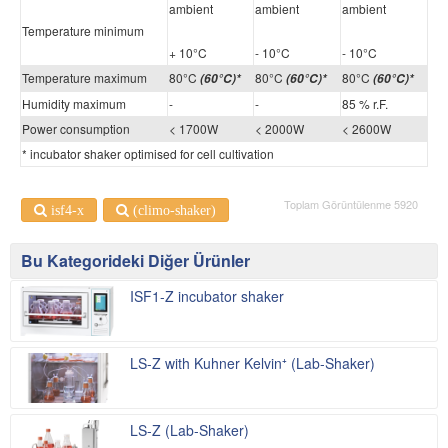
ambient
ambient
ambient
Temperature minimum
+ 10°C
- 10°C
- 10°C
Temperature maximum
80°C
80°C
80°C
(60°C)*
(60°C)*
(60°C)*
Humidity maximum
-
-
85 % r.F.
Power consumption
< 1700W
< 2000W
< 2600W
* incubator shaker optimised for cell cultivation
Toplam Görüntülenme 5920
isf4-x
(climo-shaker)
Bu Kategorideki Diğer Ürünler
ISF1-Z incubator shaker
LS-Z with Kuhner Kelvin⁺ (Lab-Shaker)
LS-Z (Lab-Shaker)