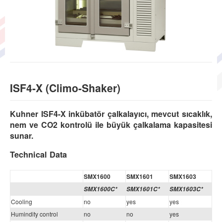
ISF4-X (Climo-Shaker)
Kuhner ISF4-X inkübatör çalkalayıcı, mevcut sıcaklık,
nem ve CO2 kontrolü ile büyük çalkalama kapasitesi
sunar.
Technical Data
SMX1600
SMX1601
SMX1603
SMX1600C*
SMX1601C*
SMX1603C*
Cooling
no
yes
yes
Humindity control
no
no
yes