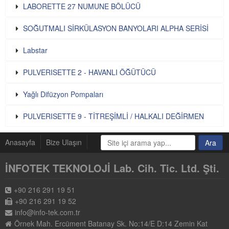
LABORETTE 27 NUMUNE BÖLÜCÜ
SOĞUTMALI SİRKÜLASYON BANYOLARI ALPHA SERİSİ
Labstar
PULVERISETTE 2 - HAVANLI ÖĞÜTÜCÜ
Yağlı Difüzyon Pompaları
PULVERISETTE 9 - TİTREŞİMLİ / HALKALI DEĞİRMEN
Anasayfa
Bize Ulaşın
İNFOTEK TEKNOLOJİ Lab. Cih. Tic. Ltd. Şti.
+90 216 291 19 51
+90 216 291 19 52
info@info-tek.com.tr
Örnek Mah. Ercüment Batanay Sk. No:14/E D:14 Zemin Kat