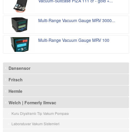
Vacuum-Suitcase PIZA 111 cr - gold +...
Multi-Range Vacuum Gauge MRV 3000...
Multi-Range Vacuum Gauge MRV 100
Dansensor
Fritsch
Hermle
Welch | Formerly Ilmvac
Kuru Diyaframlı Tip Vakum Pompası
Laboratuvar Vakum Sistemleri