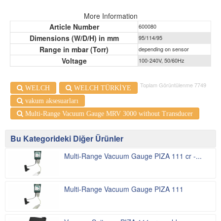
More Information
Article Number
600080
Dimensions (W/D/H) in mm
95/114/95
Range in mbar (Torr)
depending on sensor
Voltage
100-240V, 50/60Hz
Toplam Görüntülenme 7749
WELCH
WELCH TÜRKİYE
vakum aksesuarları
Multi-Range Vacuum Gauge MRV 3000 without Transducer
Bu Kategorideki Diğer Ürünler
Multi-Range Vacuum Gauge PIZA 111 cr -...
Multi-Range Vacuum Gauge PIZA 111