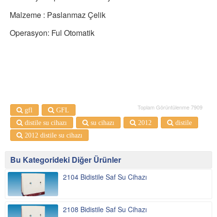
Malzeme : Paslanmaz Çelik
Operasyon: Ful Otomatik
Toplam Görüntülenme 7909
gfl
GFL
distile su cihazı
su cihazı
2012
distile
2012 distile su cihazı
Bu Kategorideki Diğer Ürünler
2104 Bidistile Saf Su Cihazı
2108 Bidistile Saf Su Cihazı