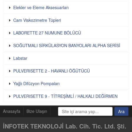
Elekler ve Eleme Aksesuarları
Cam Viskozimetre Tüpleri
LABORETTE 27 NUMUNE BÖLÜCÜ
SOĞUTMALI SİRKÜLASYON BANYOLARI ALPHA SERİSİ
Labstar
PULVERISETTE 2 - HAVANLI ÖĞÜTÜCÜ
Yağlı Difüzyon Pompaları
PULVERISETTE 9 - TİTREŞİMLİ / HALKALI DEĞİRMEN
Anasayfa
Bize Ulaşın
İNFOTEK TEKNOLOJİ Lab. Cih. Tic. Ltd. Şti.