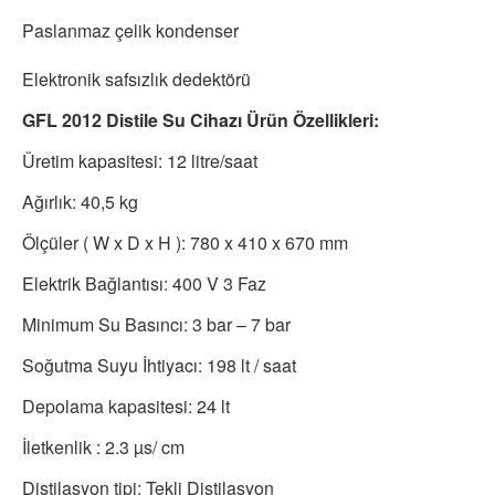
Paslanmaz çelik kondenser
Elektronik safsızlık dedektörü
GFL 2012 Distile Su Cihazı Ürün Özellikleri:
Üretim kapasitesi: 12 litre/saat
Ağırlık: 40,5 kg
Ölçüler ( W x D x H ): 780 x 410 x 670 mm
Elektrik Bağlantısı: 400 V 3 Faz
Minimum Su Basıncı: 3 bar – 7 bar
Soğutma Suyu İhtiyacı: 198 lt / saat
Depolama kapasitesi: 24 lt
İletkenlik : 2.3 µs/ cm
Distilasyon tipi: Tekli Distilasyon