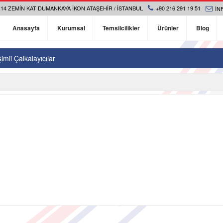
14 ZEMIN KAT DUMANKAYA İKON ATAŞEHIR / İSTANBUL
+90 216 291 19 51
IN
Anasayfa
Kurumsal
Temsilcilikler
Ürünler
Blog
şimli Çalkalayıcılar