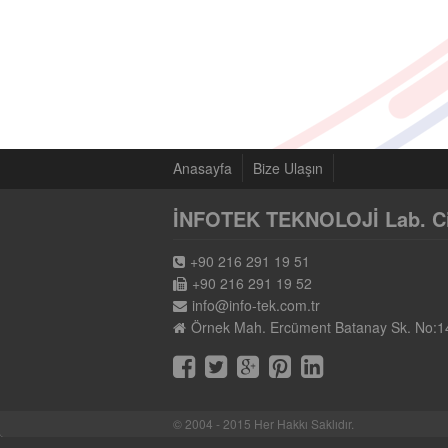
Anasayfa
Bize Ulaşın
İNFOTEK TEKNOLOJİ Lab. Cih.
+90 216 291 19 51
+90 216 291 19 52
info@info-tek.com.tr
Örnek Mah. Ercüment Batanay Sk. No:1
© 2004 - 2015 Her Hakkı Saklıdır.