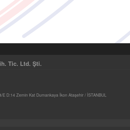
 Tic. Ltd. Şti.
4/E D:14 Zemin Kat Dumankaya İkon Ataşehir / İSTANBUL