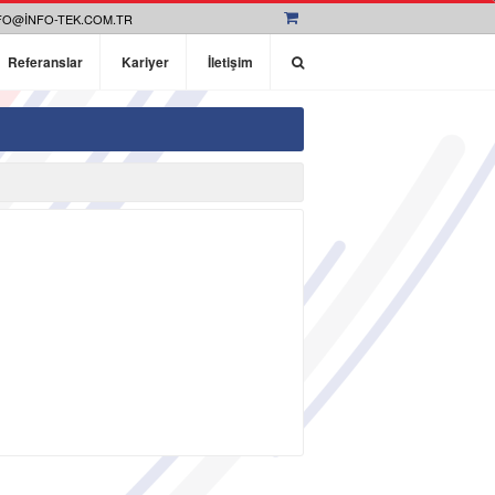
FO@INFO-TEK.COM.TR
Referanslar
Kariyer
İletişim