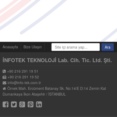
Anasayfa
Bize Ulaşın
İNFOTEK TEKNOLOJİ Lab. Cih. Tic. Ltd. Şti.
+90 216 291 19 51
+90 216 291 19 52
info@info-tek.com.tr
Örnek Mah. Ercüment Batanay Sk. No:14/E D:14 Zemin Kat
Dumankaya İkon Ataşehir / İSTANBUL