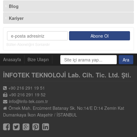
Blog
Kariyer
Bülten Aboneliğini Sonlandır
Anasayfa
Bize Ulaşın
İNFOTEK TEKNOLOJİ Lab. Cih. Tic. Ltd. Şti.
+90 216 291 19 51
+90 216 291 19 52
info@info-tek.com.tr
Örnek Mah. Ercüment Batanay Sk. No:14/E D:14 Zemin Kat
Dumankaya İkon Ataşehir / İSTANBUL