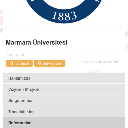
Marmara Üniversitesi
28.05.19, Salı
Toplam Görüntülenme 7092
marmara
üniversitesi
Hakkımızda
Vizyon - Misyon
Belgelerimiz
Temsilcilikler
Referanslar