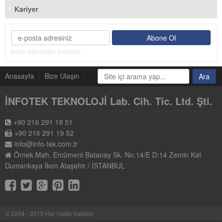
Kariyer
Bülten Aboneliğini Sonlandır
Anasayfa
Bize Ulaşın
İNFOTEK TEKNOLOJİ Lab. Cih. Tic. Ltd. Şti.
+90 216 291 19 51
+90 216 291 19 52
info@info-tek.com.tr
Örnek Mah. Ercüment Batanay Sk. No:14/E D:14 Zemin Kat
Dumankaya İkon Ataşehir / İSTANBUL
© 2004 - 2015 Her Hakkı Saklıdır.