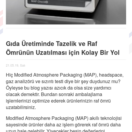
Gıda Üretiminde Tazelik ve Raf
Ömrünün Uzatılması için Kolay Bir Yol
21.05.19, Salı
Hiç Modified Atmosphere Packaging (MAP), headspace,
gaz analizörü ve sızıntı testi diye bir şey duydunuz mu?
Öyleyse bu blog yazısı azıcık da olsa size yardımcı
olacak demektir. Bundan sonraki ambalajlama
işlemlerinizi optimize ederek ürünlerinizin raf ömrü
uzatabilirsiniz.
Modified Atmosphere Packaging (MAP) akıllı teknolojisi
sayesinde ürünler daha az işlem görerek raf ömrü daha
uzun hale gelebilir. Yiyecekler besin değerlerini