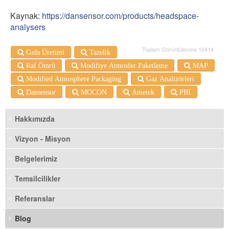
Kaynak:
https://dansensor.com/products/headspace-
analysers
Toplam Görüntülenme 10414
Gıda Üretimi
Tazelik
Raf Ömrü
Modifiye Atmosfer Paketleme
MAP
Modified Atmosphere Packaging
Gaz Analizörleri
Dansensor
MOCON
Ametek
PBI
Hakkımızda
Vizyon - Misyon
Belgelerimiz
Temsilcilikler
Referanslar
Blog