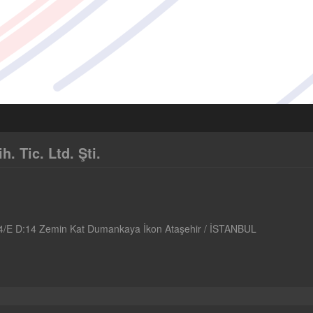
 Tic. Ltd. Şti.
4/E D:14 Zemin Kat Dumankaya İkon Ataşehir / İSTANBUL