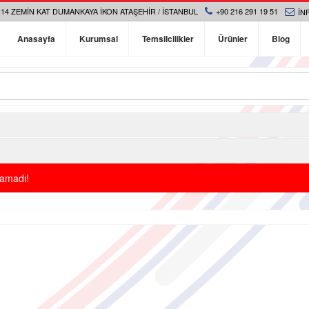
14 ZEMIN KAT DUMANKAYA İKON ATAŞEHIR / İSTANBUL
+90 216 291 19 51
IN
Anasayfa
Kurumsal
Temsilcilikler
Ürünler
Blog
namadı!