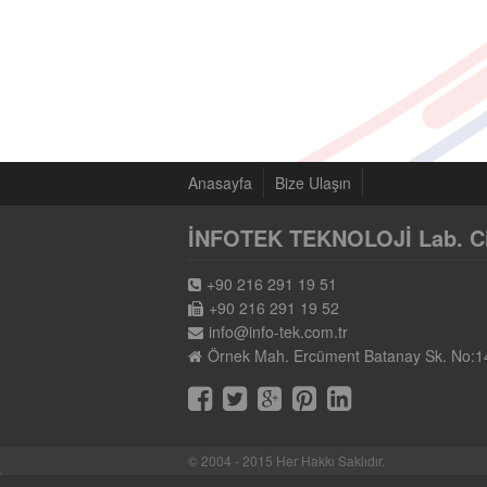
Anasayfa
Bize Ulaşın
İNFOTEK TEKNOLOJİ Lab. Cih.
+90 216 291 19 51
+90 216 291 19 52
info@info-tek.com.tr
Örnek Mah. Ercüment Batanay Sk. No:1
© 2004 - 2015 Her Hakkı Saklıdır.